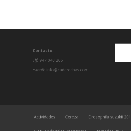
Contacto:
Tlf:
947 040 266
e-mail:
info@caderechas.com
Actividades
Cereza
Drosophila suzukii 20