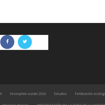
19
Drosophila suzukii 2020
Estudios
Fertilización ecológ