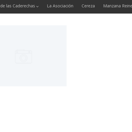
e de las Caderechas
La Asociación
Cereza
Manzana Reine