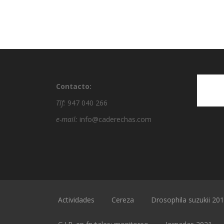
Contacto:
Tlf:
947 040 266
e-mail:
info@caderechas.com
Actividades
Cereza
Drosophila suzukii 20