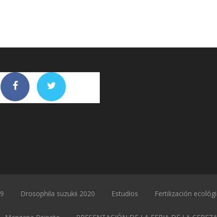
19
Drosophila suzukii 2020
Estudios
Fertilización ecológ