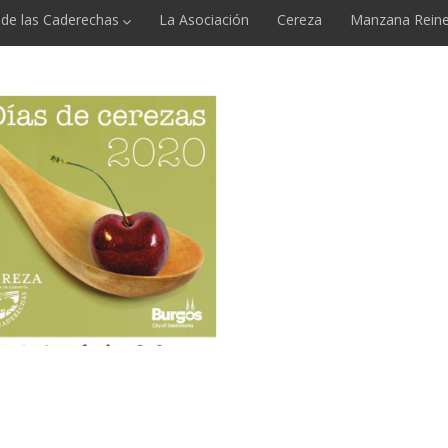
e de las Caderechas
La Asociación
Cereza
Manzana Reine