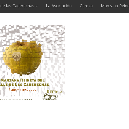
e de las Caderechas
La Asociación
Cereza
Manzana Reine