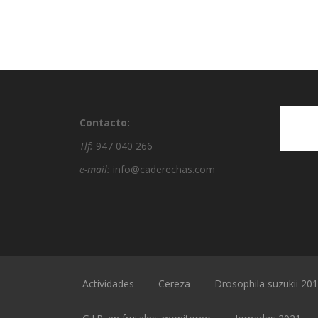
Contacto:
Tlf:
947 040 266
e-mail:
info@caderechas.com
Actividades
Cereza
Drosophila suzukii 20