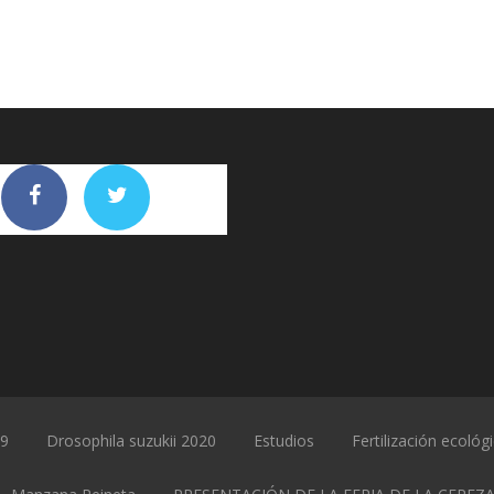
19
Drosophila suzukii 2020
Estudios
Fertilización ecológ