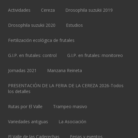
Actividades
Cereza
Drosophila suzukii 2019
Drosophila suzukii 2020
Estudios
Fertilización ecológica de frutales
G.I.P. en frutales: control
G.I.P. en frutales: monitoreo
Jornadas 2021
Manzana Reineta
PRESENTACIÓN DE LA FERIA DE LA CEREZA 2026-Todos
los detalles
Rutas por El Valle
Trampeo masivo
Variedades antiguas
La Asociación
El Valle de las Caderechas
Ferias y eventos