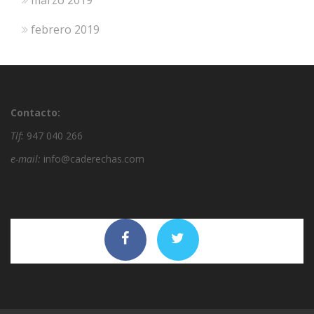
febrero 2019
Contacto:
Tlf:
947 040 266
e-mail:
info@caderechas.com