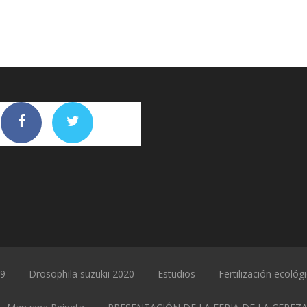
19
Drosophila suzukii 2020
Estudios
Fertilización ecológ