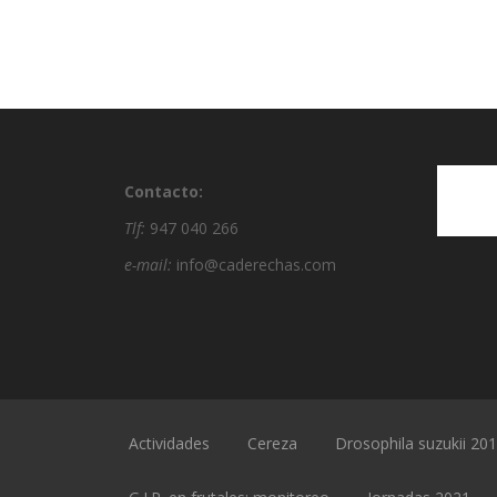
Contacto:
Tlf:
947 040 266
e-mail:
info@caderechas.com
Actividades
Cereza
Drosophila suzukii 20