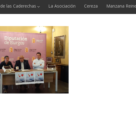
e de las Caderechas
La Asociación
Cereza
Manzana Reine