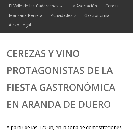
El Valle de las Caderechas
La Asociación
Cereza
Manzana Reineta
Actividades
Gastronomía
Aviso Legal
CEREZAS Y VINO
PROTAGONISTAS DE LA
FIESTA GASTRONÓMICA
EN ARANDA DE DUERO
A partir de las 12’00h, en la zona de demostraciones,