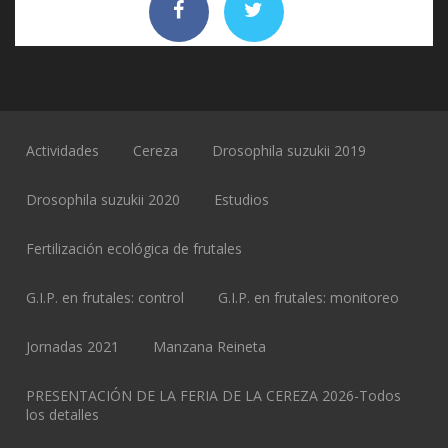
Actividades
Cereza
Drosophila suzukii 2019
Drosophila suzukii 2020
Estudios
Fertilización ecológica de frutales
G.I.P. en frutales: control
G.I.P. en frutales: monitoreo
Jornadas 2021
Manzana Reineta
PRESENTACIÓN DE LA FERIA DE LA CEREZA 2026-Todos
los detalles