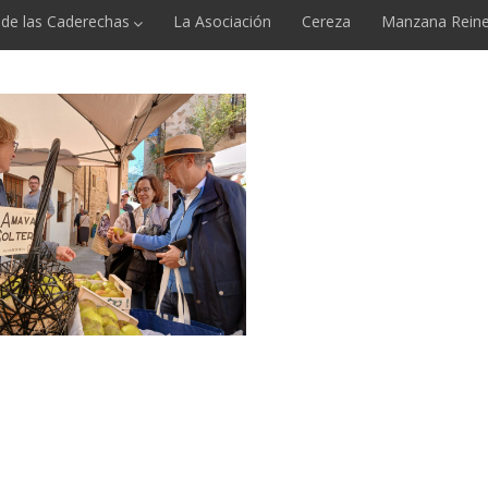
e de las Caderechas
La Asociación
Cereza
Manzana Reine