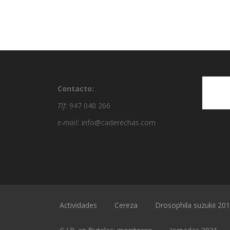
Contacto:
Tlf:
947 040 266
e-mail:
info@caderechas.com
Actividades
Cereza
Drosophila suzukii 20