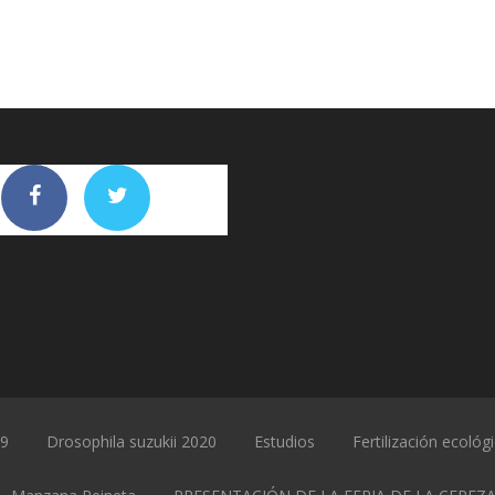
19
Drosophila suzukii 2020
Estudios
Fertilización ecológ