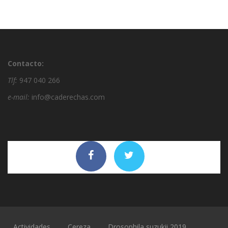
Contacto:
Tlf:
947 040 266
e-mail:
info@caderechas.com
Actividades
Cereza
Drosophila suzukii 2019