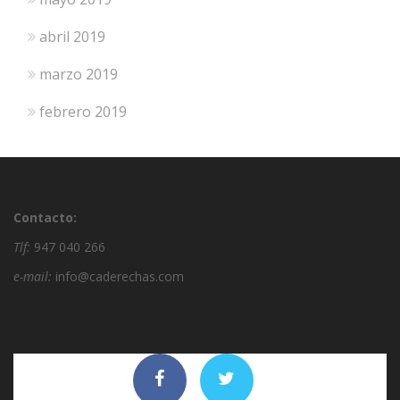
abril 2019
marzo 2019
febrero 2019
Contacto:
Tlf:
947 040 266
e-mail:
info@caderechas.com