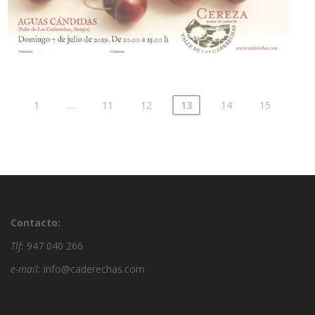
1
…
11
12
13
14
15
Contacto:
Tlf:
947 040 266
e-mail:
info@caderechas.com