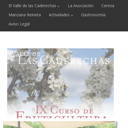
El Valle de las Caderechas
La Asociación
Cereza
Manzana Reineta
Actividades
Gastronomía
Aviso Legal