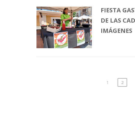
FIESTA GA
DE LAS CA
IMÁGENES
1
2