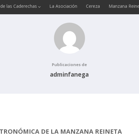
e de las Caderechas
La Asociación
Cereza
Manzana Reine
Publicaciones de
adminfanega
STRONÓMICA DE LA MANZANA REINETA