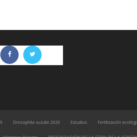
19
Drosophila suzukii 2020
Estudios
Fertilización ecológ