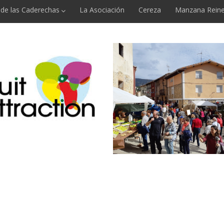
e de las Caderechas
La Asociación
Cereza
Manzana Reine