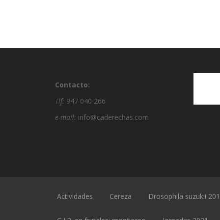
Contacto:
Tlf:
947 040 266
e-mail:
info@caderechas.com
Actividades
Cereza
Drosophila suzukii 20