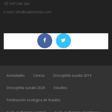
Tlf:
947 040 266
e-mail:
info@caderechas.com
Actividades
Cereza
Drosophila suzukii 2019
Drosophila suzukii 2020
Estudios
Fertilización ecológica de frutales