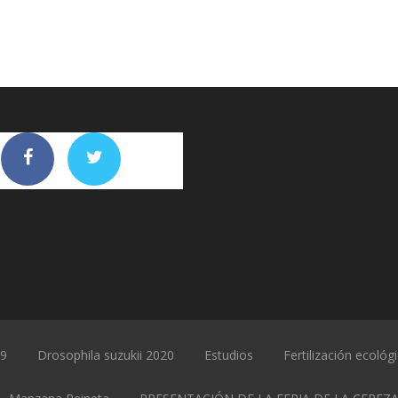
19
Drosophila suzukii 2020
Estudios
Fertilización ecológ