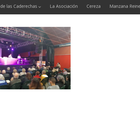
e de las Caderechas
La Asociación
Cereza
Manzana Reine