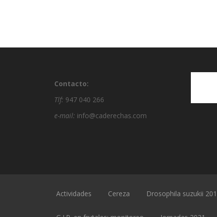
Contacto:
Tlf:
947 040 266
e-mail:
info@caderechas.com
Actividades
Cereza
Drosophila suzukii 20