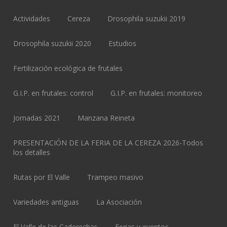
Actividades
Cereza
Drosophila suzukii 2019
Drosophila suzukii 2020
Estudios
Fertilización ecológica de frutales
G.I.P. en frutales: control
G.I.P. en frutales: monitoreo
Jornadas 2021
Manzana Reineta
PRESENTACIÓN DE LA FERIA DE LA CEREZA 2026-Todos
los detalles
Rutas por El Valle
Trampeo masivo
Variedades antiguas
La Asociación
El Valle de las Caderechas
Ferias y eventos