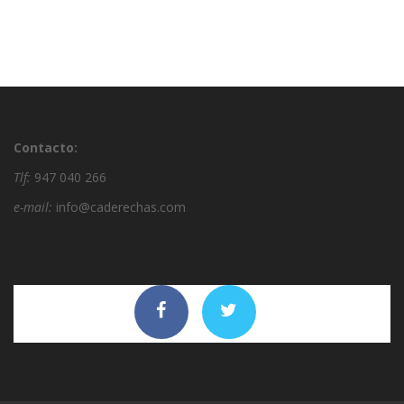
Contacto:
Tlf:
947 040 266
e-mail:
info@caderechas.com