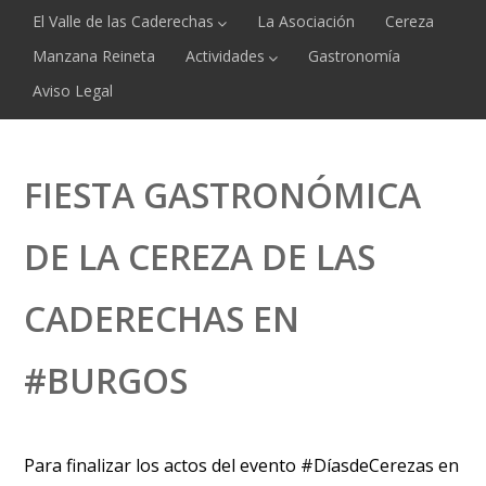
El Valle de las Caderechas
La Asociación
Cereza
Manzana Reineta
Actividades
Gastronomía
Aviso Legal
FIESTA GASTRONÓMICA
DE LA CEREZA DE LAS
CADERECHAS EN
#BURGOS
Para finalizar los actos del evento #DíasdeCerezas en