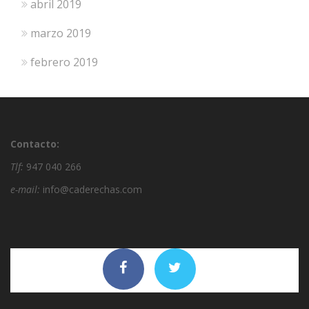
abril 2019
marzo 2019
febrero 2019
Contacto:
Tlf:
947 040 266
e-mail:
info@caderechas.com