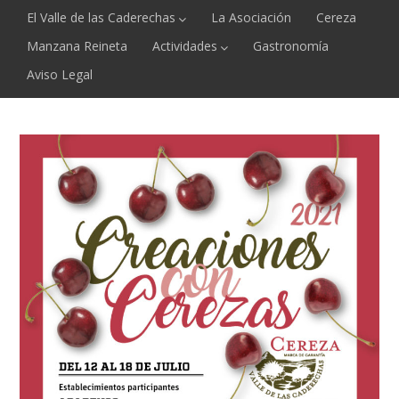
El Valle de las Caderechas
La Asociación
Cereza
Manzana Reineta
Actividades
Gastronomía
Aviso Legal