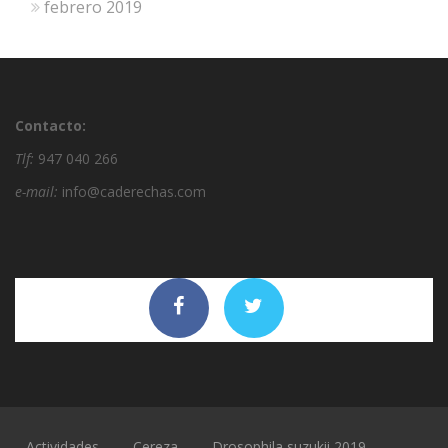
febrero 2019
Contacto:
Tlf:
947 040 266
e-mail:
info@caderechas.com
Actividades
Cereza
Drosophila suzukii 2019