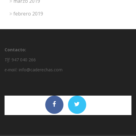
marzo 2019
febrero 2019
Contacto:
Tlf:
947 040 266
e-mail:
info@caderechas.com