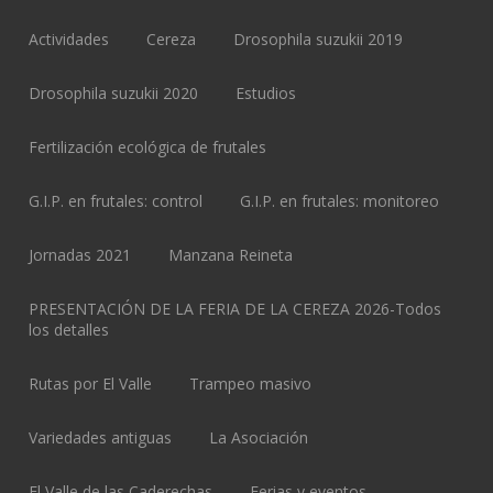
Actividades
Cereza
Drosophila suzukii 2019
Drosophila suzukii 2020
Estudios
Fertilización ecológica de frutales
G.I.P. en frutales: control
G.I.P. en frutales: monitoreo
Jornadas 2021
Manzana Reineta
PRESENTACIÓN DE LA FERIA DE LA CEREZA 2026-Todos
los detalles
Rutas por El Valle
Trampeo masivo
Variedades antiguas
La Asociación
El Valle de las Caderechas
Ferias y eventos