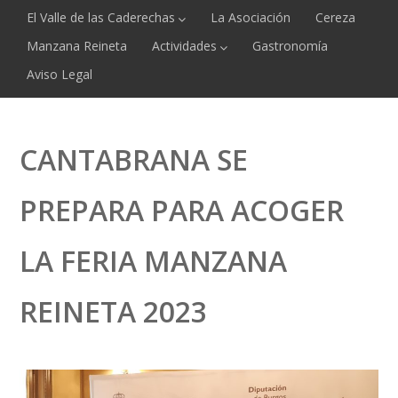
El Valle de las Caderechas
La Asociación
Cereza
Manzana Reineta
Actividades
Gastronomía
Aviso Legal
CANTABRANA SE
PREPARA PARA ACOGER
LA FERIA MANZANA
REINETA 2023