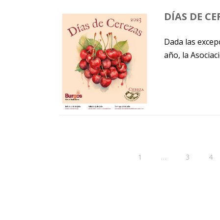
DÍAS DE C
Dada las excepc
año, la Asociac
1
…
3
4